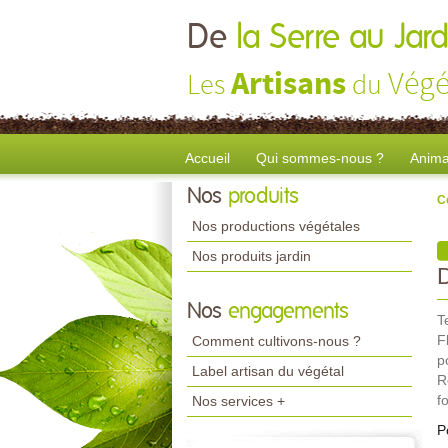
De
la Serre au Jard
Artisans
Végé
Les
du
Accueil
Qui sommes-nous ?
Anima
Nos
produits
C
Nos productions végétales
Nos produits jardin
Nos
engagements
T
F
Comment cultivons-nous ?
p
Label artisan du végétal
R
f
Nos services +
P