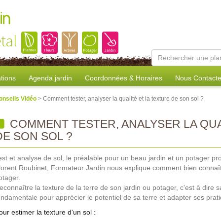
in
tal
tions
Agenda jardin
Coordonnées & Horaires
Nous Contacte
onseils Vidéo
> Comment tester, analyser la qualité et la texture de son sol ?
COMMENT TESTER, ANALYSER LA QUA
DE SON SOL ?
est et analyse de sol, le préalable pour un beau jardin et un potager pro
lorent Roubinet, Formateur Jardin nous explique comment bien connaître
otager.
econnaître la texture de la terre de son jardin ou potager, c'est à dire
ondamentale pour apprécier le potentiel de sa terre et adapter ses prati
our estimer la texture d'un sol :