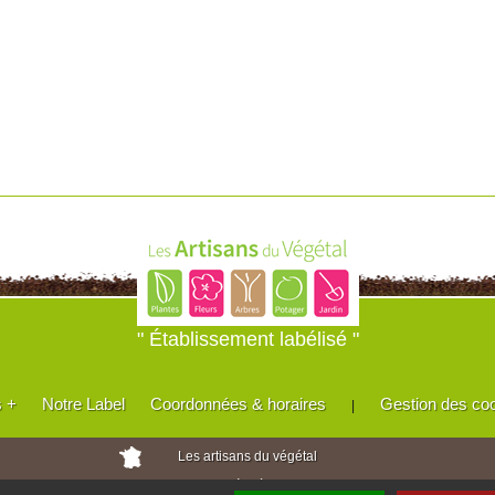
" Établissement labélisé "
s +
Notre Label
Coordonnées & horaires
Gestion des co
|
Les artisans du végétal
Horticulteurs et pépinièristes de France