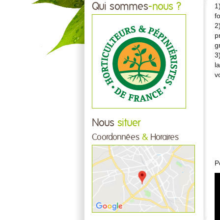
Qui sommes
-nous ?
1
f
2
p
g
3
l
v
Nous
situer
Coordonnées
&
Horaires
P