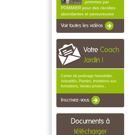
pommes par
POMMIER pour des récoltes
abondantes et savoureuses
Voir toutes les vidéos
Votre
Coach
Jardin !
Cahier de jardinage Newsletter,
Actualités, Plantes, Invitations aux
formations, Ventes privées...
Inscrivez-vous
Documents à
télécharger