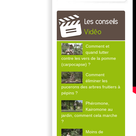
Les conseils
Vidéo
Comment et
quand lutter
contre les vers de la pomme
(carpocapse) ?
Comment
éliminer les
pucerons des arbres fruitiers à
pépins ?
Phéromone,
Kairomone au
jardin, comment cela marche
?
Moins de