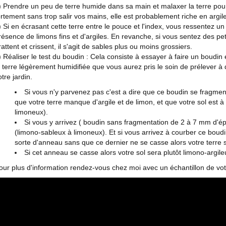
) Prendre un peu de terre humide dans sa main et malaxer la terre pour 
ortement sans trop salir vos mains, elle est probablement riche en argile
) Si en écrasant cette terre entre le pouce et l'index, vous ressentez un
résence de limons fins et d'argiles. En revanche, si vous sentez des pe
rattent et crissent, il s'agit de sables plus ou moins grossiers.
) Réaliser le test du boudin : Cela consiste à essayer à faire un boud
a terre légèrement humidifiée que vous aurez pris le soin de prélever à 
otre jardin.
Si vous n'y parvenez pas c'est a dire que ce boudin se fragmen
que votre terre manque d'argile et de limon, et que votre sol est 
limoneux).
Si vous y arrivez ( boudin sans fragmentation de 2 à 7 mm d'épai
(limono-sableux à limoneux). Et si vous arrivez à courber ce boud
sorte d'anneau sans que ce dernier ne se casse alors votre terre 
Si cet anneau se casse alors votre sol sera plutôt limono-argil
our plus d'information rendez-vous chez moi avec un échantillon de votr