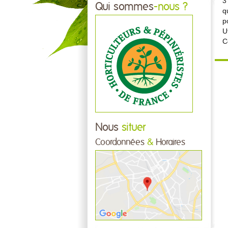
3
Qui sommes
-nous ?
q
p
U
C
Nous
situer
Coordonnées
&
Horaires