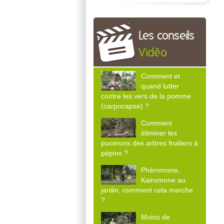
Les conseils
Vidéo
Comment et
quand lutter
contre les vers de la pomme
(carpocapse) ?
Comment
éliminer les
pucerons des arbres fruitiers à
pépins ?
Phéromone,
Kairomone au
jardin, comment cela marche
?
Moins de