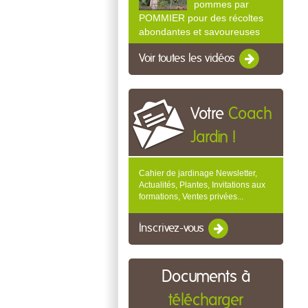
pommes par
POMMIER pour des récoltes
abondantes et savoureuses
Voir toutes les vidéos
Votre
Coach
Jardin !
Cahier de jardinage Newsletter,
Actualités, Plantes, Invitations aux
formations, Ventes privées...
Inscrivez-vous
Documents à
télécharger