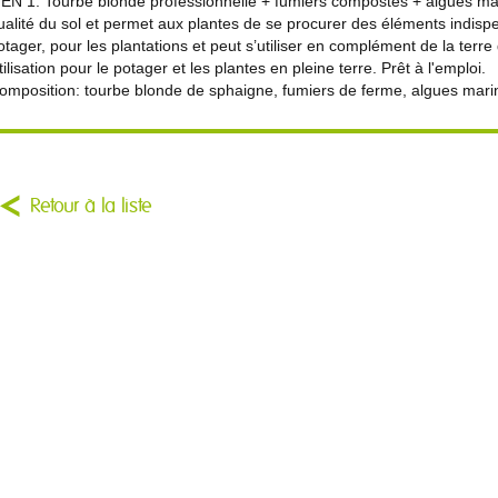
 EN 1: Tourbe blonde professionnelle + fumiers compostés + algues mar
ualité du sol et permet aux plantes de se procurer des éléments indispensab
otager, pour les plantations et peut s’utiliser en complément de la terre
tilisation pour le potager et les plantes en pleine terre. Prêt à l'emploi.
omposition: tourbe blonde de sphaigne, fumiers de ferme, algues mari
Retour à la liste