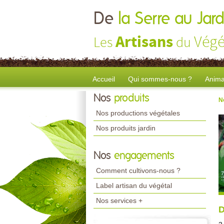
De
la Serre au Jard
Artisans
Végé
Les
du
Accueil
Qui sommes-nous ?
Anima
Nos
produits
N
Nos productions végétales
Nos produits jardin
Nos
engagements
Comment cultivons-nous ?
Label artisan du végétal
Nos services +
D