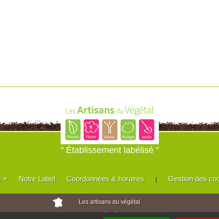
" Établissement labélisé "
s +
Notre Label
Coordonnées & horaires
Gestion des co
|
Les artisans du végétal
Horticulteurs et pépinièristes de France