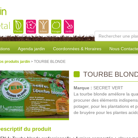
in
tal
tions
Agenda jardin
Coordonnées & Horaires
Nous Contacte
os produits jardin
> TOURBE BLONDE
TOURBE BLON
Marque :
SECRET VERT
La tourbe blonde améliore la qua
procurer des éléments indispensable
potager, pour les plantations et p
de bruyère pour les plantes acido
escriptif du produit